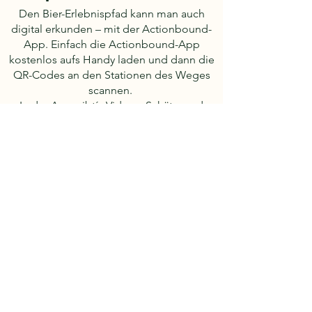
Den Bier-Erlebnispfad kann man auch
digital erkunden – mit der Actionbound-
App. Einfach die Actionbound-App
kostenlos aufs Handy laden und dann die
QR-Codes an den Stationen des Weges
scannen.
In der App gibt´s Videos, Schätz- und
Wissensfragen. Punkte sammeln und
noch mehr über das Thema Bier in
Hallenberg erfahren.
Das digitale Quiz zum Bier-Erlebnispfad.