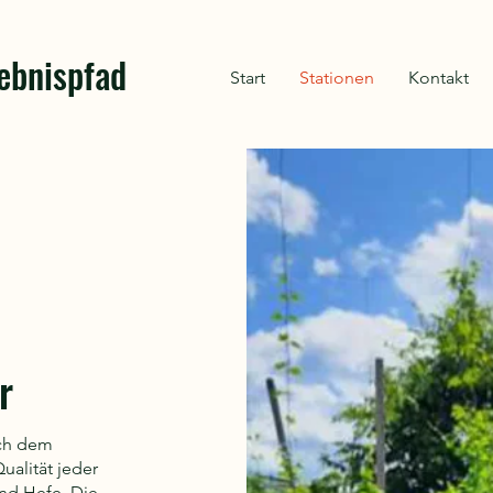
lebnispfad
Start
Stationen
Kontakt
r
ach dem
ualität jeder
nd Hefe. Die