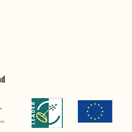
ad
e
opa