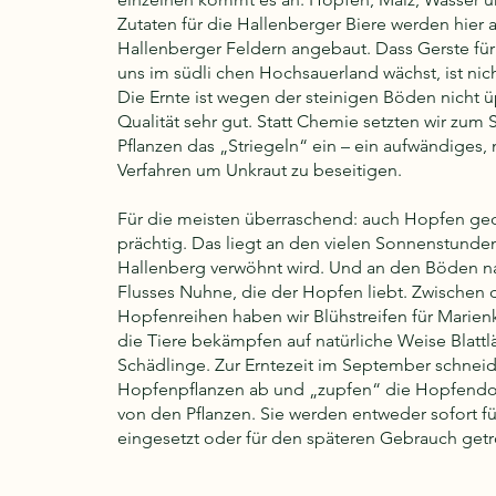
Zutaten für die Hallenberger Biere werden hier 
Hallenberger Feldern angebaut. Dass Gerste für
uns im südli chen Hochsauerland wächst, ist nic
Die Ernte ist wegen der steinigen Böden nicht ü
Qualität sehr gut. Statt Chemie setzten wir zum 
Pﬂanzen das „Striegeln“ ein – ein aufwändiges
Verfahren um Unkraut zu beseitigen.
Für die meisten überraschend: auch Hopfen ged
prächtig. Das liegt an den vielen Sonnenstunde
Hallenberg verwöhnt wird. Und an den Böden n
Flusses Nuhne, die der Hopfen liebt. Zwischen 
Hopfenreihen haben wir Blühstreifen für Marien
die Tiere bekämpfen auf natürliche Weise Blatt
Schädlinge. Zur Erntezeit im September schneid
Hopfenpﬂanzen ab und „zupfen“ die Hopfendo
von den Pﬂanzen. Sie werden entweder sofort f
eingesetzt oder für den späteren Gebrauch getr