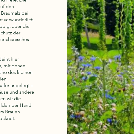
auf den
 Braumalz bei
ht verwunderlich.
ppig, aber die
Schutz der
, mechanisches
eiht hier
n, mit denen
ahe des kleinen
den
käfer angelegt –
läuse und andere
en wir die
lden per Hand
ürs Brauen
ocknet.