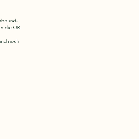
onbound-
n die QR-
 und noch